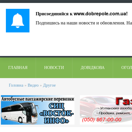
Лист адміністрації
Контакти
Коментарі
Присоединяйся к
www.dobrepole.com.ua
!
Подпишись на наши новости и обновления. На
ГЛАВНАЯ
НОВОСТИ
ДОВІДКОВА
ОГО
Головна
»
Видео
»
Другое