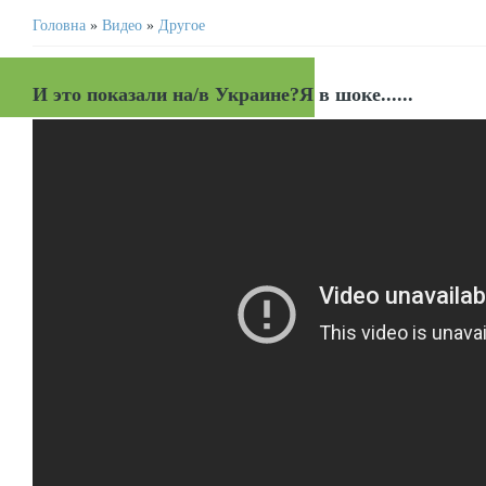
Головна
»
Видео
»
Другое
И это показали на/в Украине?Я в шоке......