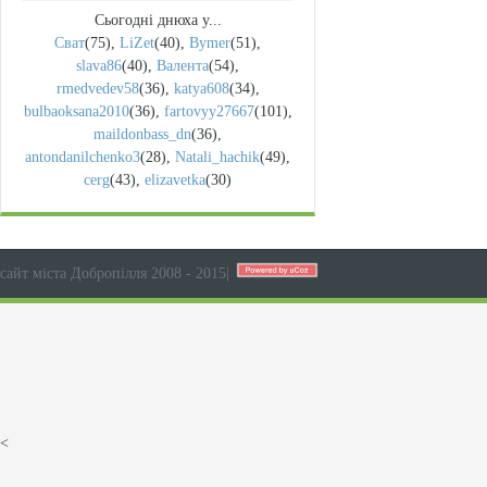
Сьогодні днюха у...
Сват
(75)
,
LiZet
(40)
,
Bymer
(51)
,
slava86
(40)
,
Валента
(54)
,
rmedvedev58
(36)
,
katya608
(34)
,
bulbaoksana2010
(36)
,
fartovyy27667
(101)
,
maildonbass_dn
(36)
,
antondanilchenko3
(28)
,
Natali_hachik
(49)
,
cerg
(43)
,
elizavetka
(30)
сайт міста Добропілля 2008 - 2015
|
<