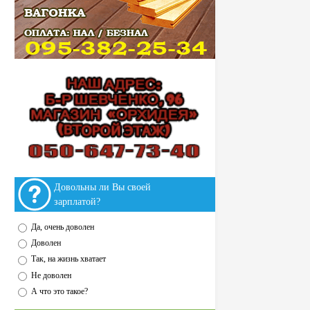
Довольны ли Вы своей
зарплатой?
Да, очень доволен
Доволен
Так, на жизнь хватает
Не доволен
А что это такое?