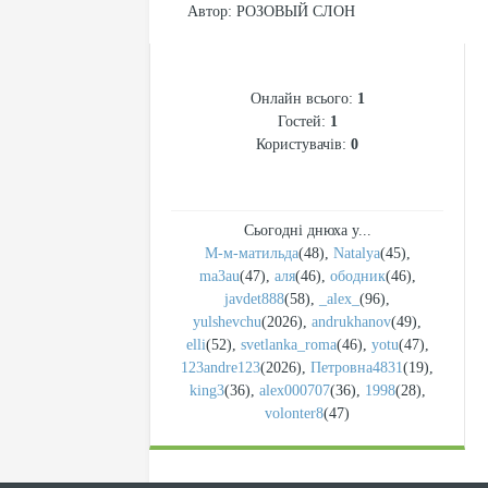
Автор
: РОЗОВЫЙ СЛОН
СТАТИСТИКА
Онлайн всього:
1
Гостей:
1
Користувачів:
0
Сьогодні днюха у...
М-м-матильда
(48)
,
Natalya
(45)
,
ma3au
(47)
,
аля
(46)
,
ободник
(46)
,
javdet888
(58)
,
_alex_
(96)
,
yulshevchu
(2026)
,
andrukhanov
(49)
,
elli
(52)
,
svetlanka_roma
(46)
,
yotu
(47)
,
123andre123
(2026)
,
Петровна4831
(19)
,
king3
(36)
,
alex000707
(36)
,
1998
(28)
,
volonter8
(47)