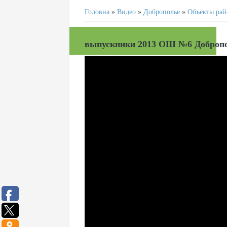
Головна
»
Видео
»
Доброполье
»
Объекты рай
выпускники 2013 ОШ №6 Доброп