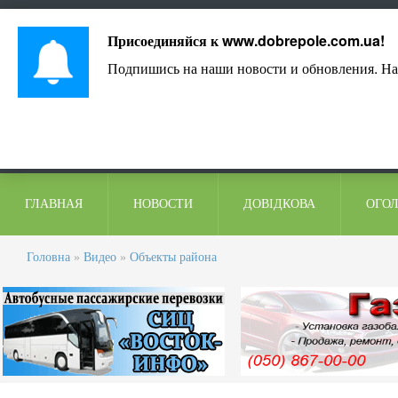
Лист адміністрації
Контакти
Коментарі
Присоединяйся к
www.dobrepole.com.ua
!
Подпишись на наши новости и обновления. На
ГЛАВНАЯ
НОВОСТИ
ДОВІДКОВА
ОГО
Головна
»
Видео
»
Объекты района