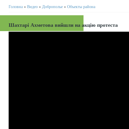
Головна
»
Видео
»
Доброполье
»
Объекты района
Шахтарі Ахметова вийшли на акцію протеста