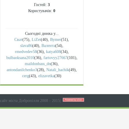
Гостей:
3
Користувачів:
0
Сьогодні днюха у...
Сват
(75)
,
LiZet
(40)
,
Bymer
(51)
,
slava86
(40)
,
Валента
(54)
,
rmedvedev58
(36)
,
katya608
(34)
,
bulbaoksana2010
(36)
,
fartovyy27667
(101)
,
maildonbass_dn
(36)
,
antondanilchenko3
(28)
,
Natali_hachik
(49)
,
cerg
(43)
,
elizavetka
(30)
сайт міста Добропілля 2008 - 2015
|