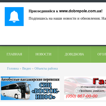
Лист адміністрації
Контакти
Коментарі
Присоединяйся к
www.dobrepole.com.ua
!
Подпишись на наши новости и обновления. На
ГЛАВНАЯ
НОВОСТИ
ДОВІДКОВА
ОГО
Головна
»
Видео
»
Объекты района