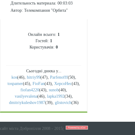
Длительность материала
: 00:03:03
Автор
: Телекомпания "Орбита"
СТАТИСТИКА
Онлайн всього:
1
Гостей:
1
Користувачів:
0
Сьогодні днюха у...
kos
(46)
,
hitriy99
(47)
,
Parfenofff
(50)
,
tospamer
(45)
,
FioFan
(43)
,
XepcoHec
(43)
,
fiofan4220
(43)
,
sunob
(40)
,
vasilyevalena
(46)
,
lapka1992
(34)
,
dmitriykuleshov1987
(39)
,
glistovich
(36)
сайт міста Добропілля 2008 - 2015
|