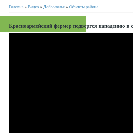
Головна
»
Видео
»
Доброполье
»
Объекты района
Красноармейский фермер подвергся нападению в 