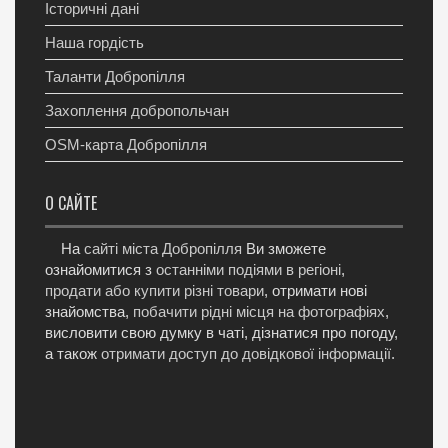
Історичні дані
Наша гордість
Таланти Добропілля
Захоплення добропольчан
OSM-карта Добропілля
О САЙТЕ
На
сайті міста Добропілля
Ви зможете
ознайомитися з
останніми подіями в регіоні
,
продати або купити різні товари
, отримати нові
знайомства,
побачити рідні місця на фотографіях
,
висловити свою думку в чаті, дізнатися про погоду,
а також
отримати доступ до довідкової інформації
.