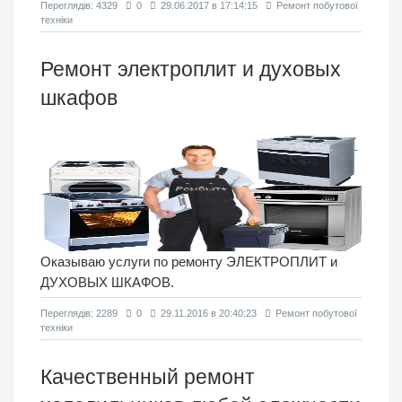
Переглядiв: 4329
0
29.06.2017 в 17:14:15
Ремонт побутової
техніки
Ремонт электроплит и духовых
шкафов
Оказываю услуги по ремонту ЭЛЕКТРОПЛИТ и
ДУХОВЫХ ШКАФОВ.
Переглядiв: 2289
0
29.11.2016 в 20:40:23
Ремонт побутової
техніки
Качественный ремонт