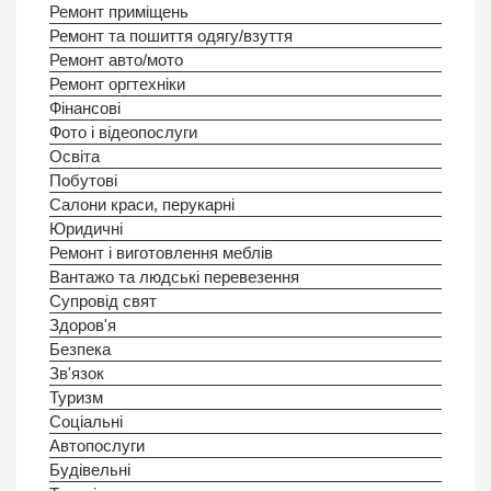
Ремонт приміщень
Ремонт та пошиття одягу/взуття
Ремонт авто/мото
Ремонт оргтехніки
Фінансові
Фото і відеопослуги
Освіта
Побутовi
Салони краси, перукарні
Юридичнi
Ремонт і виготовлення меблів
Вантажо та людські перевезення
Супровід свят
Здоров'я
Безпека
Зв'язок
Туризм
Соціальнi
Автопослуги
Будівельнi