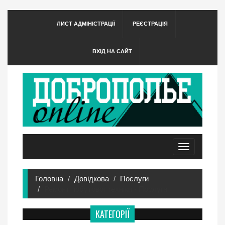
ЛИСТ АДМІНІСТРАЦІЇ
РЕЄСТРАЦІЯ
ВХІД НА САЙТ
Toggle
navigation
Головна
Довідкова
Послуги
Ремонт побутової техніки - Послуги
КАТЕГОРІЇ