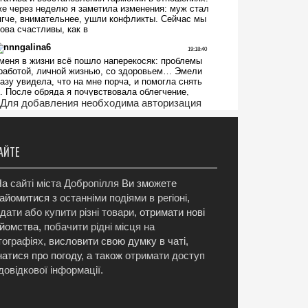
Для добавления необходима авторизация
АЙТЕ
а
сайті міста Добропілля
Ви зможете
айомитися з
останніми подіями в регіоні
,
дати або купити різні товари
, отримати нові
йомства,
побачити рідні місця на
ографіях
, висловити свою думку в чаті,
натися про погоду, а також
отримати доступ
довідкової інформації
.