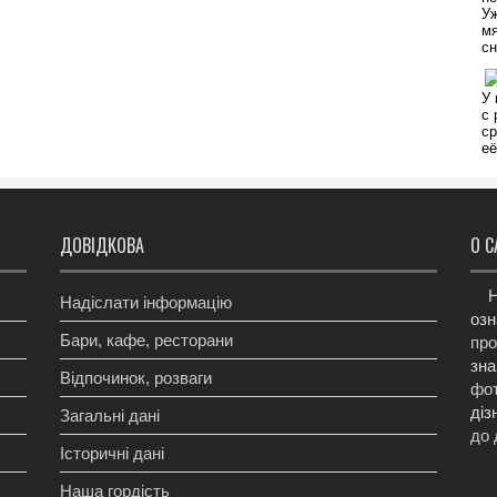
ДОВІДКОВА
О С
Н
Надіслати інформацію
озн
Бари, кафе, ресторани
про
зна
Відпочинок, розваги
фот
діз
Загальні дані
до 
Історичні дані
Наша гордість