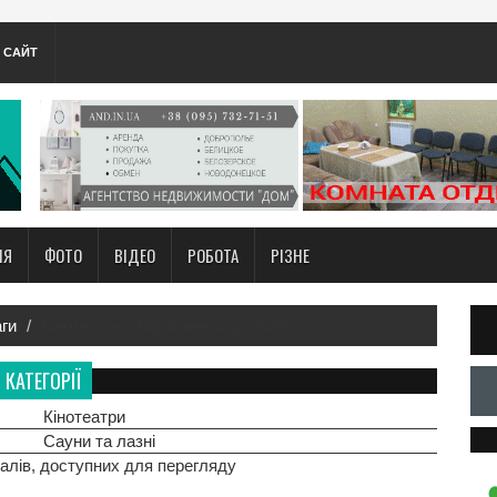
А САЙТ
НЯ
ФОТО
ВІДЕО
РОБОТА
РІЗНЕ
аги
Кінотеатри - Відпочинок, розваги
КАТЕГОРІЇ
Кінотеатри
Сауни та лазні
алів, доступних для перегляду