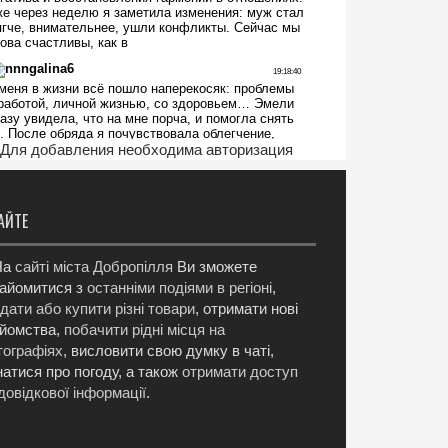
Для добавления необходима авторизация
АЙТЕ
а
сайті міста Добропілля
Ви зможете
айомитися з
останніми подіями в регіоні
,
дати або купити різні товари
, отримати нові
йомства,
побачити рідні місця на
ографіях
, висловити свою думку в чаті,
натися про погоду, а також
отримати доступ
довідкової інформації
.