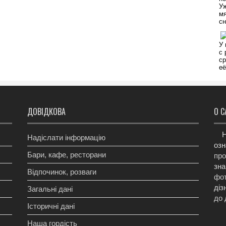
ДОВІДКОВА
О С
Н
Надіслати інформацію
озн
Бари, кафе, ресторани
про
зна
Відпочинок, розваги
фот
діз
Загальні дані
до 
Історичні дані
Наша гордість