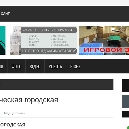
А САЙТ
НЯ
ФОТО
ВІДЕО
РОБОТА
РІЗНЕ
и
ческая городская
Мед. установи
ГОРОДСКАЯ