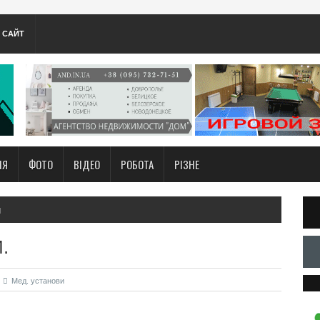
А САЙТ
НЯ
ФОТО
ВІДЕО
РОБОТА
РІЗНЕ
и
.
Мед. установи