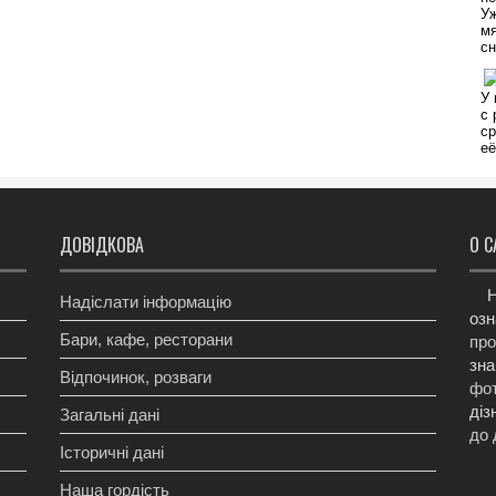
ДОВІДКОВА
О С
Н
Надіслати інформацію
озн
Бари, кафе, ресторани
про
зна
Відпочинок, розваги
фот
діз
Загальні дані
до 
Історичні дані
Наша гордість