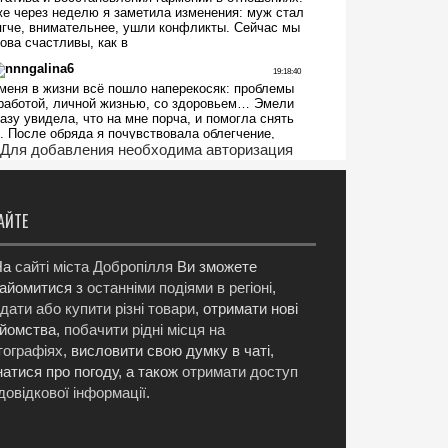
Для добавления необходима авторизация
АЙТЕ
а
сайті міста Добропілля
Ви зможете
айомитися з
останніми подіями в регіоні
,
дати або купити різні товари
, отримати нові
йомства,
побачити рідні місця на
ографіях
, висловити свою думку в чаті,
натися про погоду, а також
отримати доступ
довідкової інформації
.