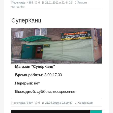
Переглядiв: 4885
0
25.11.2012 в 22:44:29
Ремонт
оргтехніки
СуперКанц
Магазин "СуперКанц"
Время работы:
8.00-17.00
Перерыв
: нет
Выходной
: суббота, воскресенье
Переглядiв: 3697
0
21.03.2010 в 22:29:49
Канцтовари