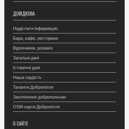
ДОВІДКОВА
Надіслати інформацію
Бари, кафе, ресторани
Відпочинок, розваги
Загальні дані
Історичні дані
Наша гордість
Таланти Добропілля
Захоплення добропольчан
OSM-карта Добропілля
О САЙТЕ