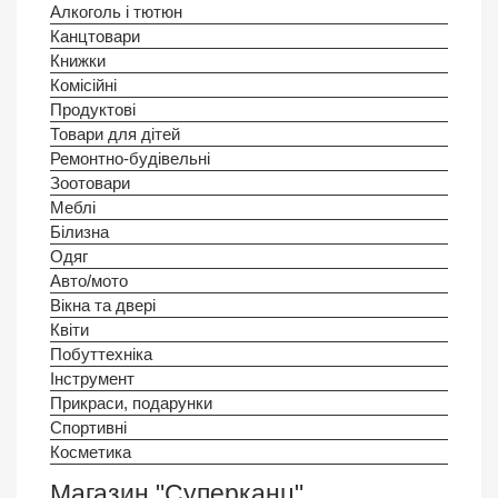
Алкоголь і тютюн
Канцтовари
Книжки
Комісійні
Продуктовi
Товари для дітей
Ремонтно-будівельнi
Зоотовари
Меблі
Білизна
Одяг
Авто/мото
Вікна та двері
Квіти
Побуттехніка
Інструмент
Прикраси, подарунки
Спортивнi
Косметика
Магазин "Суперканц"