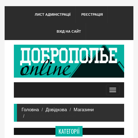
ЛИСТ АДМІНІСТРАЦІЇ
РЕЄСТРАЦІЯ
ВХІД НА САЙТ
Toggle
navigation
Головна
Довідкова
Магазини
Канцтовари - Магазини
КАТЕГОРІЇ