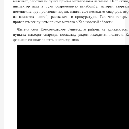
выясняет, работал ли пункт приема металлолома легально. Непонятно,
инспектор взял в руки современную авиабомбу, которая взорвал
помещение, где произошел взрыв, нашли еще несколько снарядов, вер
из воинских частей, рассказали в прокуратуре. Так что теперь
проверять все пункты приема металла в Харьковской области.
Жители села Комсомольское Змиевского района не удивляются,
пунктах находят снаряды, поскольку рядом находится полигон. 
день они слышат по пять-шесть взрывов.