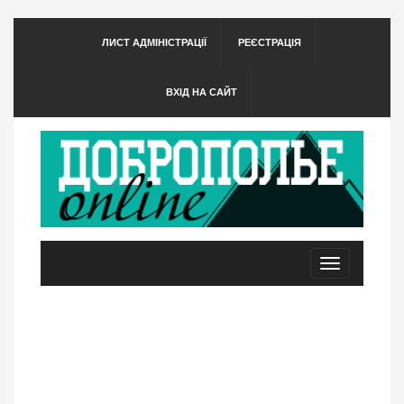
ЛИСТ АДМІНІСТРАЦІЇ
РЕЄСТРАЦІЯ
ВХІД НА САЙТ
Toggle
navigation