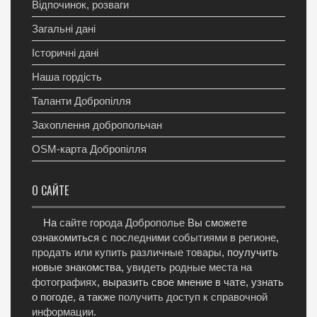
Відпочинок, розваги
Загальні дані
Історичні дані
Наша гордість
Таланти Добропілля
Захоплення добропольчан
OSM-карта Добропілля
О САЙТЕ
На
сайте города Доброполье
Вы сможете
ознакомиться с
последними событиями в регионе
,
продать или купить различные товары
, поулучить
новые знакомства,
увидеть родные места на
фотографиях
, выразить свое мнение в чате, узнать
о погоде, а также
получить доступ к справочной
информации
.