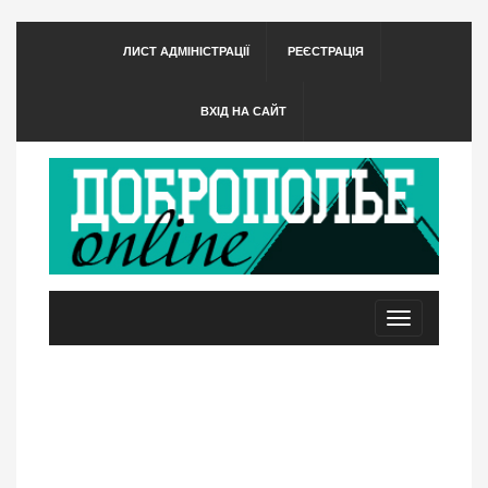
ЛИСТ АДМІНІСТРАЦІЇ
РЕЄСТРАЦІЯ
ВХІД НА САЙТ
Toggle
navigation