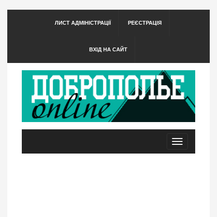
ЛИСТ АДМІНІСТРАЦІЇ
РЕЄСТРАЦІЯ
ВХІД НА САЙТ
Toggle
navigation