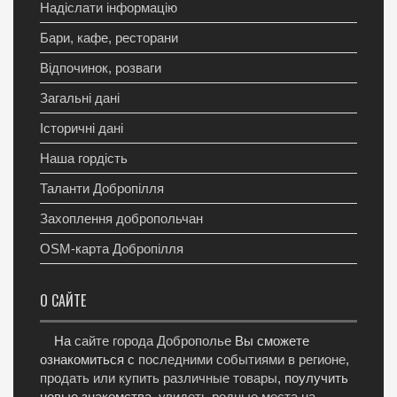
Надіслати інформацію
Бари, кафе, ресторани
Відпочинок, розваги
Загальні дані
Історичні дані
Наша гордість
Таланти Добропілля
Захоплення добропольчан
OSM-карта Добропілля
О САЙТЕ
На
сайте города Доброполье
Вы сможете
ознакомиться с
последними событиями в регионе
,
продать или купить различные товары
, поулучить
новые знакомства,
увидеть родные места на