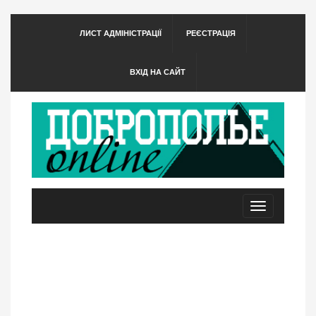
ЛИСТ АДМІНІСТРАЦІЇ
РЕЄСТРАЦІЯ
ВХІД НА САЙТ
Toggle
navigation