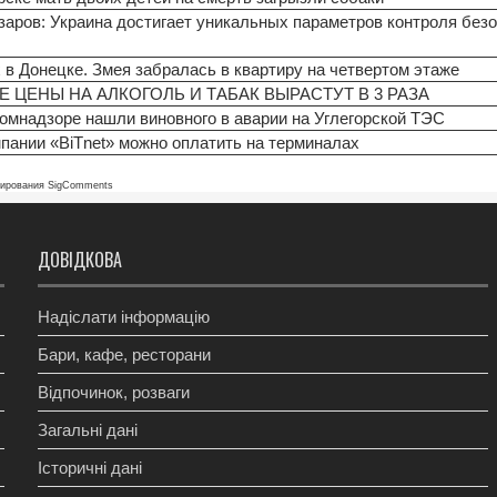
заров: Украина достигает уникальных параметров контроля безо
в Донецке. Змея забралась в квартиру на четвертом этаже
Е ЦЕНЫ НА АЛКОГОЛЬ И ТАБАК ВЫРАСТУТ В 3 РАЗА
ромнадзоре нашли виновного в аварии на Углегорской ТЭС
пании «BiTnet» можно оплатить на терминалах
тирования SigComments
ДОВІДКОВА
Надіслати інформацію
Бари, кафе, ресторани
Відпочинок, розваги
Загальні дані
Історичні дані