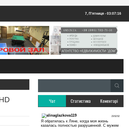
7, П'ятниця
- 03:07:16
 HD
Чат
Статистика
Коментарі