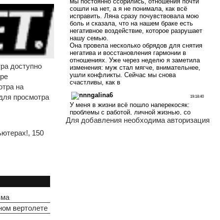
тра доступно
ере
отра на
 для просмотра
Для добавления необходима авторизация
ьютерах!
,
150
зма
ном вертолете