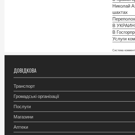
Николай А
шахтах
Переполох 
В УКРАИН
В Госгорп
Услуги ком
Система коммен
ДОВІДКОВА
Транспорт
Громадські організації
Послуги
Магазини
Аптеки