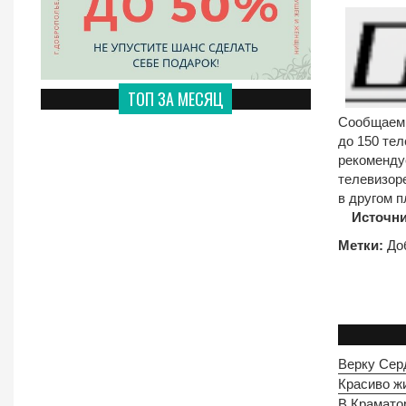
ТОП ЗА МЕСЯЦ
Сообщаем 
до 150 те
рекоменду
телевизор
в другом 
Источни
Метки:
До
Верку Сер
Красиво жи
В Краматор