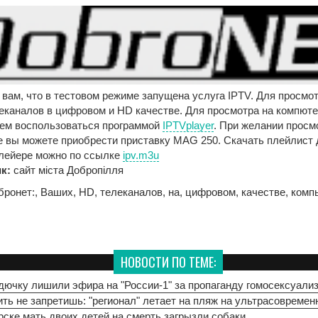
вам, что в тестовом режиме запущена услуга
IPTV
. Для просмо
леканалов в цифровом и HD качестве. Для просмотра на компют
ем воспользоваться программой
IPTVplayer
. При желании просм
е вы можете приобрести приставку
MAG 250
. Скачать плейлист
плейере можно по ссылке
ipv.m3u
к:
сайт міста Добропілля
бронет:
,
Ваших
,
HD
,
телеканалов
,
на
,
цифровом
,
качестве
,
комп
НОВОСТИ ПО ТЕМЕ:
дючку лишили эфира на "России-1" за пропаганду гомосексуали
ть не запретишь: "регионал" летает на пляж на ультрасовремен
ске мать двоих детей на смерть загрызли собаки