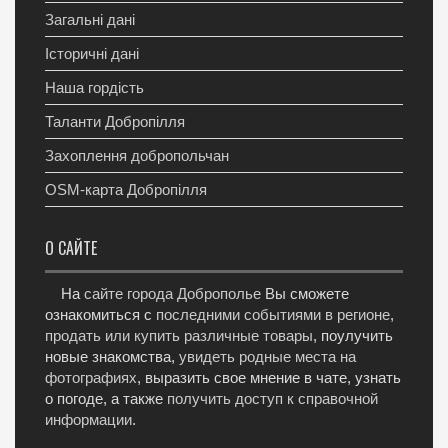
Загальні дані
Історичні дані
Наша гордість
Таланти Добропілля
Захоплення добропольчан
OSM-карта Добропілля
О САЙТЕ
На
сайте города Доброполье
Вы сможете
ознакомиться с
последними событиями в регионе
,
продать или купить различные товары
, поулучить
новые знакомства,
увидеть родные места на
фотографиях
, выразить свое мнение в чате, узнать
о погоде, а также
получить доступ к справочной
информации
.