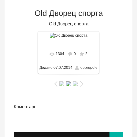
Old Дворец спорта
Old Дворец спорта
В реальном размере
1304
0
2
1280x839
/ 216.2KB
Додано
07.07.2014
dobrepole
Коментарі