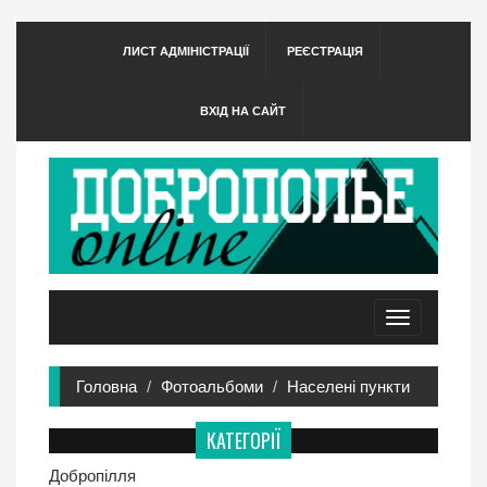
ЛИСТ АДМІНІСТРАЦІЇ
РЕЄСТРАЦІЯ
ВХІД НА САЙТ
Toggle
navigation
Головна
Фотоальбоми
Населені пункти
КАТЕГОРІЇ
Добропілля