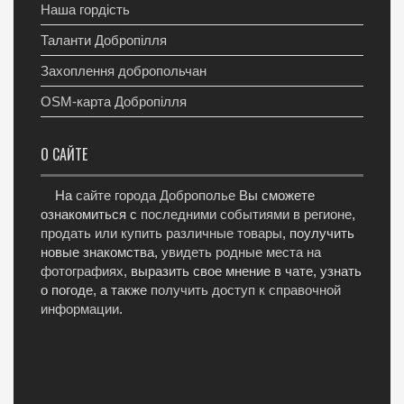
Наша гордість
Таланти Добропілля
Захоплення добропольчан
OSM-карта Добропілля
О САЙТЕ
На
сайте города Доброполье
Вы сможете
ознакомиться с
последними событиями в регионе
,
продать или купить различные товары
, поулучить
новые знакомства,
увидеть родные места на
фотографиях
, выразить свое мнение в чате, узнать
о погоде, а также
получить доступ к справочной
информации
.