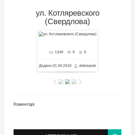
ул. Котляревского
(Свердлова)
В реальном размере
1349
0
0
650x487
/ 159.6KB
Додано
01.04.2018
dobrepole
Коментарі