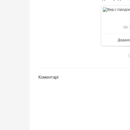
В реа
Додан
Коментарі