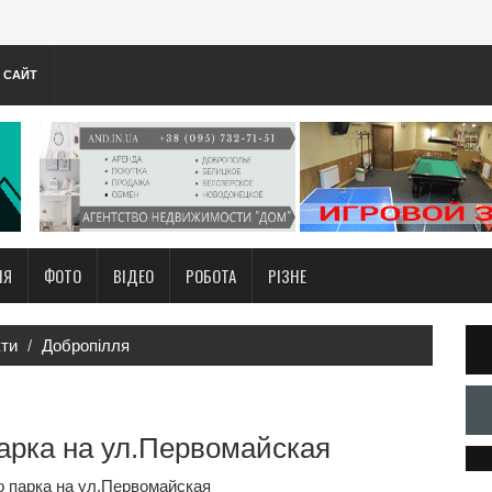
А САЙТ
НЯ
ФОТО
ВІДЕО
РОБОТА
РІЗНЕ
кти
Добропілля
парка на ул.Первомайская
о парка на ул.Первомайская