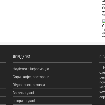
ДОВІДКОВА
О С
Н
Надіслати інформацію
озн
Бари, кафе, ресторани
рег
поу
Відпочинок, розваги
мес
чат
Загальні дані
сп
Історичні дані