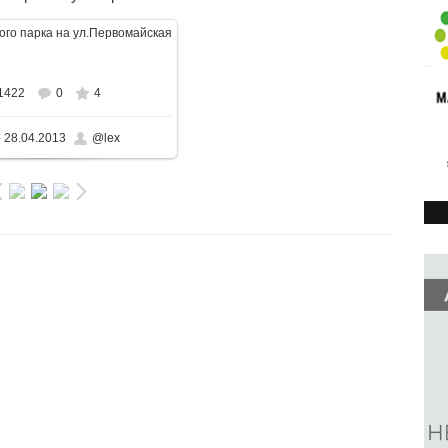
льном размере
1600x1200
/
1422
0
4
1318.1KB
о
28.04.2013
@lex