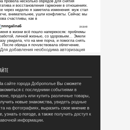
Для добавления необходима авторизация
АЙТЕ
а
сайте города Доброполье
Вы сможете
акомиться с
последними событиями в
ионе
,
продать или купить различные товары
,
лучить новые знакомства,
увидеть родные
та на фотографиях
, выразить свое мнение в
е, узнать о погоде, а также
получить доступ к
равочной информации
.