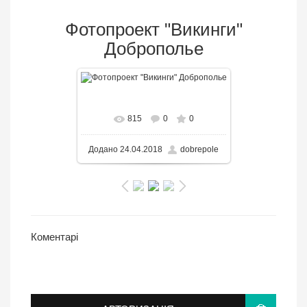
Фотопроект "Викинги"
Доброполье
В реальном размере
650x325
/
815
0
0
138.6KB
Додано
24.04.2018
dobrepole
Коментарі