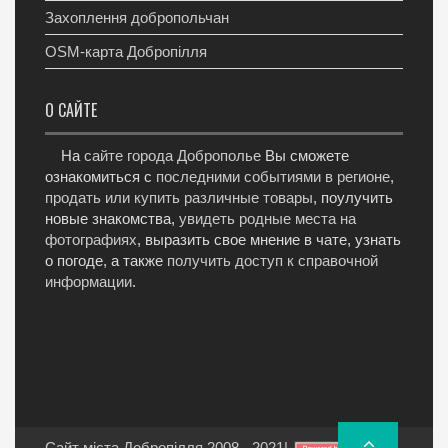
Захоплення добропольчан
OSM-карта Добропілля
О САЙТЕ
На
сайте города Доброполье
Вы сможете
ознакомиться с
последними событиями в регионе
,
продать или купить различные товары
, поулучить
новые знакомства,
увидеть родные места на
фотографиях
, выразить свое мнение в чате, узнать
о погоде, а также
получить доступ к справочной
информации
.
Сайт міста Добропілля 2008 - 2021
|