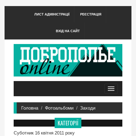
ЛИСТ АДМІНІСТРАЦІЇ
РЕЄСТРАЦІЯ
ВХІД НА САЙТ
Toggle
navigation
Головна
Фотоальбоми
Заходи
КАТЕГОРІЇ
Суботник 16 квітня 2011 року