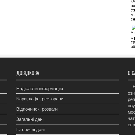
ДОВІДКОВА
О С
Н
Надіслати інформацію
озн
Бари, кафе, ресторани
рег
поу
Відпочинок, розваги
мес
чат
Загальні дані
сп
Історичні дані