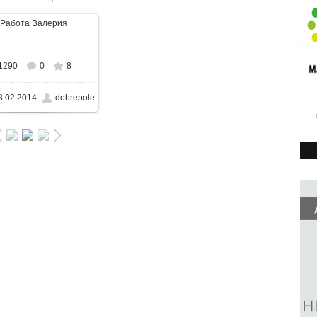
В реальном размере
1290
0
8
55x682
/ 132.4KB
8.02.2014
dobrepole