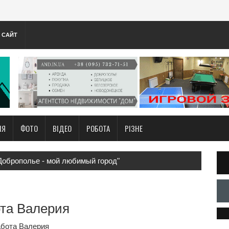
А САЙТ
НЯ
ФОТО
ВІДЕО
РОБОТА
РІЗНЕ
Доброполье - мой любимый город"
та Валерия
бота Валерия