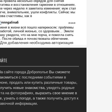
Для добавления необходима авторизация
АЙТЕ
а
сайте города Доброполье
Вы сможете
акомиться с
последними событиями в
ионе
,
продать или купить различные товары
,
лучить новые знакомства,
увидеть родные
та на фотографиях
, выразить свое мнение в
е, узнать о погоде, а также
получить доступ к
равочной информации
.