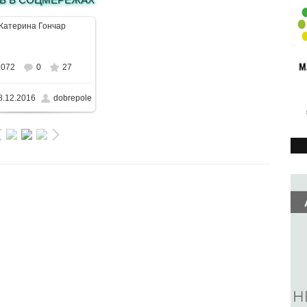
В реальном размере
2072
0
27
81x626
/ 61.5KB
8.12.2016
dobrepole