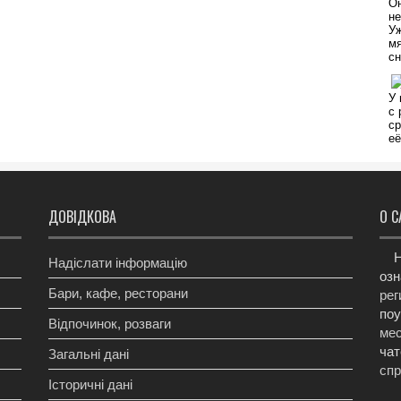
ДОВІДКОВА
О С
Н
Надіслати інформацію
озн
Бари, кафе, ресторани
рег
поу
Відпочинок, розваги
мес
чат
Загальні дані
сп
Історичні дані