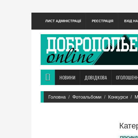
ЛИСТ АДМІНІСТРАЦІЇ
РЕЄСТРАЦІЯ
ВХІД Н
НОВИНИ
ДОВІДКОВА
ОГОЛОШЕН
Головна
Фотоальбоми
Конкурси
М
Кате
ПРОФІЛ