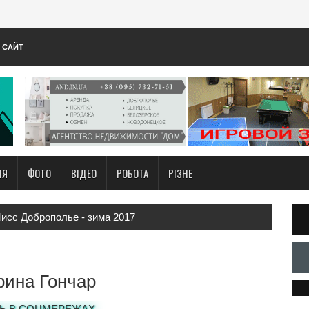
А САЙТ
НЯ
ФОТО
ВІДЕО
РОБОТА
РІЗНЕ
исс Доброполье - зима 2017
рина Гончар
Ь В СОЦМЕРЕЖАХ