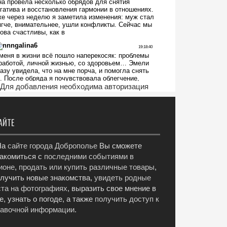
Для добавления необходима авторизация
АЙТЕ
а
сайте города Доброполье
Вы сможете
акомиться с
последними событиями в
ионе
,
продать или купить различные товары
,
лучить новые знакомства,
увидеть родные
та на фотографиях
, выразить свое мнение в
е, узнать о погоде, а также
получить доступ к
равочной информации
.