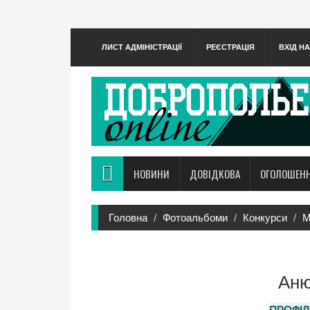
ЛИСТ АДМІНІСТРАЦІЇ
РЕЄСТРАЦІЯ
ВХІД Н
НОВИНИ
ДОВІДКОВА
ОГОЛОШЕН
Головна
Фотоальбоми
Конкурси
М
Аню
ПРОФІЛ