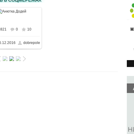
В реальном размере
1821
0
10
50x434
/ 101.5KB
6.12.2016
dobrepole