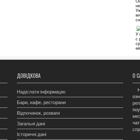
ДОВІДКОВА
О С
Н
Надіслати інформацію
озн
Бари, кафе, ресторани
рег
поу
Відпочинок, розваги
мес
чат
Загальні дані
сп
Історичні дані