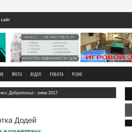
А САЙТ
НЯ
ФОТО
ВІДЕО
РОБОТА
РІЗНЕ
исс Доброполье - зима 2017
тка Додей
Ь В СОЦМЕРЕЖАХ