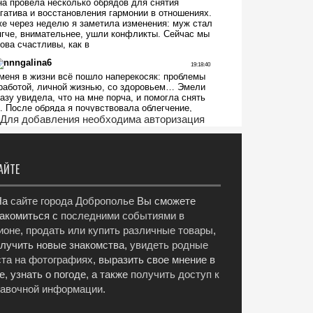
Для добавления необходима авторизация
АЙТЕ
а
сайте города Доброполье
Вы сможете
акомиться с
последними событиями в
ионе
,
продать или купить различные товары
,
лучить новые знакомства,
увидеть родные
та на фотографиях
, выразить свое мнение в
е, узнать о погоде, а также
получить доступ к
равочной информации
.