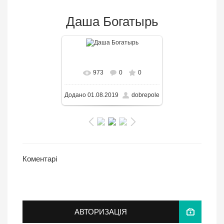
Даша Богатырь
В реальном размере
973
0
0
800x1000
/ 177.3KB
Додано
01.08.2019
dobrepole
Коментарі
АВТОРИЗАЦІЯ