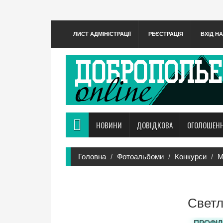
ЛИСТ АДМІНІСТРАЦІЇ
РЕЄСТРАЦІЯ
ВХІД Н
НОВИНИ
ДОВІДКОВА
ОГОЛОШЕН
Головна
Фотоальбоми
Конкурси
М
Светл
ПРОФІЛ