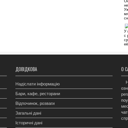
ДОВІДКОВА
О С
Н
Надіслати інформацію
озн
Бари, кафе, ресторани
рег
поу
Відпочинок, розваги
мес
чат
Загальні дані
сп
Історичні дані