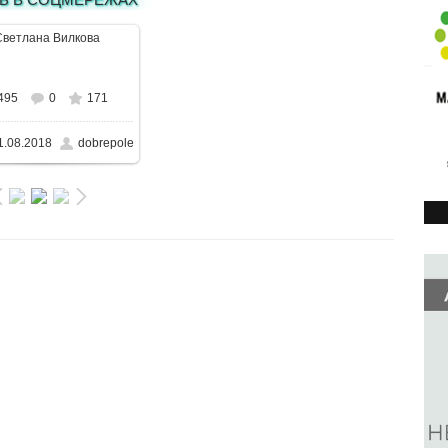
В реальном размере
495
0
171
88x650
/ 64.8KB
1.08.2018
dobrepole