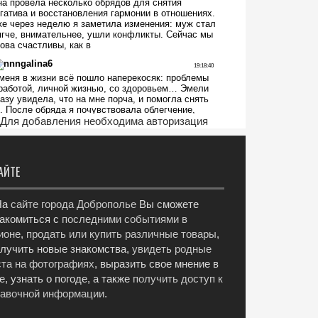
Для добавления необходима авторизация
АЙТЕ
а
сайте города Доброполье
Вы сможете
акомиться с
последними событиями в
ионе
,
продать или купить различные товары
,
лучить новые знакомства,
увидеть родные
та на фотографиях
, выразить свое мнение в
е, узнать о погоде, а также
получить доступ к
равочной информации
.