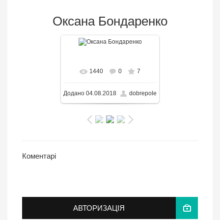
Оксана Бондаренко
В реальном размере
1440
0
7
433x650
/ 65.3KB
Додано
04.08.2018
dobrepole
Коментарі
АВТОРИЗАЦІЯ