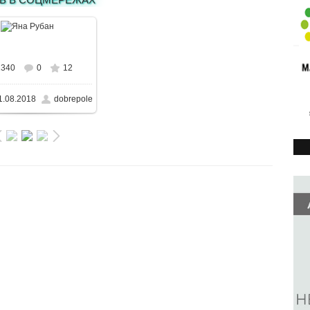
В реальном размере
1340
0
12
50x487
/ 59.0KB
1.08.2018
dobrepole