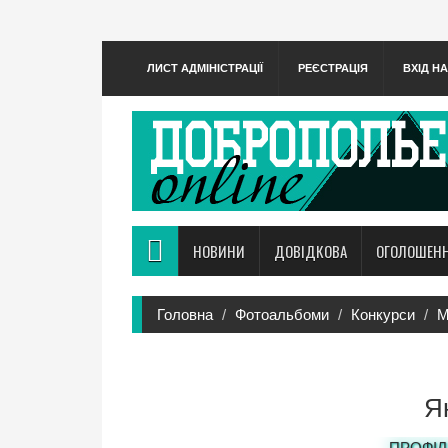
ЛИСТ АДМІНІСТРАЦІЇ
РЕЄСТРАЦІЯ
ВХІД Н
НОВИНИ
ДОВІДКОВА
ОГОЛОШЕН
Головна
Фотоальбоми
Конкурси
М
Я
ПРОФІЛ