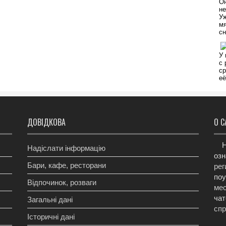
ДОВІДКОВА
О С
Н
Надіслати інформацію
озн
Бари, кафе, ресторани
рег
поу
Відпочинок, розваги
мес
чат
Загальні дані
сп
Історичні дані