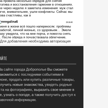
Для добавления необходима авторизация
АЙТЕ
а
сайте города Доброполье
Вы сможете
акомиться с
последними событиями в
ионе
,
продать или купить различные товары
,
лучить новые знакомства,
увидеть родные
та на фотографиях
, выразить свое мнение в
е, узнать о погоде, а также
получить доступ к
равочной информации
.