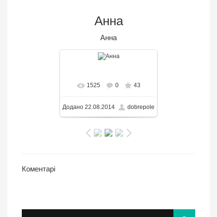
Анна
Анна
В реальном размере
1525
0
43
768x1024
/ 94.3KB
Додано
22.08.2014
dobrepole
Коментарі