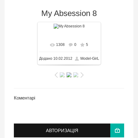
My Absession 8
В реальном размере
1308
0
5
533x800
/ 58.8KB
Додано
10.02.2012
Model-GirL
Коментарі
АВТОРИЗАЦІЯ