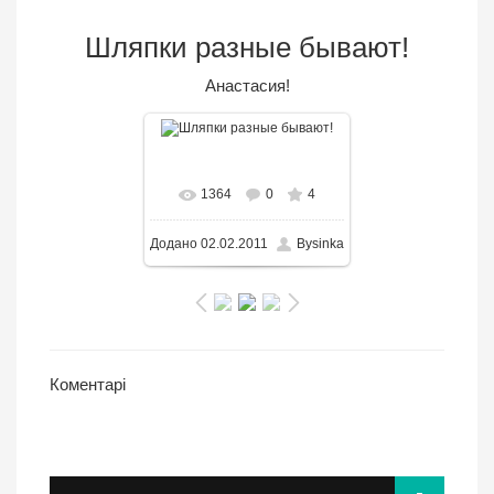
Шляпки разные бывают!
Анастасия!
В реальном размере
1364
0
4
3000x2250
/ 363.0KB
Додано
02.02.2011
Bysinka
Коментарі