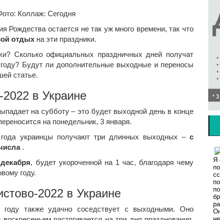
Фото: Коллаж: Сегодня
ия Рождества остается не так уж много времени, так что
вой отдых
на эти праздники.
ики? Сколько официальных праздничных дней получат
 году? Будут ли дополнительные выходные и переносы
шей статье.
-2022 в Украине
выпадает на субботу – это будет выходной день в конце
переносится на понедельник, 3 января.
о года украинцы получают три длинных выходных –
с
 числа
.
 декабря
, будет укороченной на 1 час, благодаря чему
вому году.
стово-2022 в Украине
году также удачно соседствует с выходными. Оно
и воскресеньем растягивается на три дня празднования.