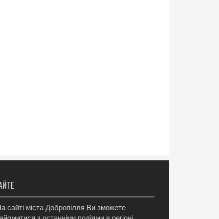
АЙТЕ
а
сайті міста Добропілля
Ви зможете
айомитися з
останніми подіями в регіоні
,