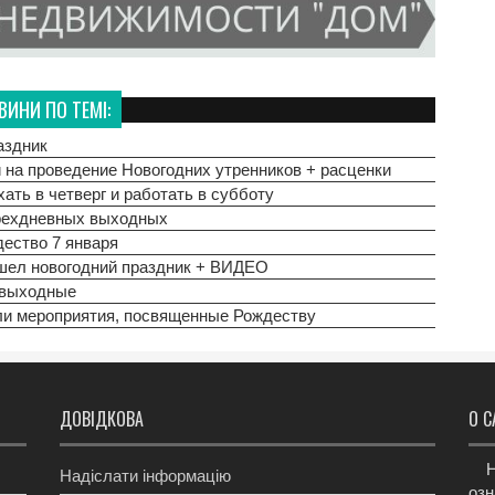
ВИНИ ПО ТЕМІ:
аздник
 на проведение Новогодних утренников + расценки
ть в четверг и работать в субботу
трехдневных выходных
дество 7 января
ошел новогодний праздник + ВИДЕО
 выходные
ли мероприятия, посвященные Рождеству
ДОВІДКОВА
О С
Н
Надіслати інформацію
озн