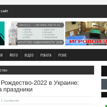
А САЙТ
НЯ
ФОТО
ВІДЕО
РОБОТА
РІЗНЕ
ство
 Рождество-2022 в Украине:
а праздники
Суспільство