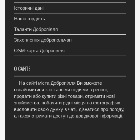
Історичні дані
Наша гордість
Таланти Добропілля
Захоплення добропольчан
OSM-карта Добропілля
О САЙТЕ
На
сайті міста Добропілля
Ви зможете
ознайомитися з
останніми подіями в регіоні
,
продати або купити різні товари
, отримати нові
знайомства,
побачити рідні місця на фотографіях
,
висловити свою думку в чаті, дізнатися про погоду,
а також
отримати доступ до довідкової інформації
.