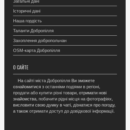
Загальні дані
Історичні дані
Наша гордість
Таланти Добропілля
Захоплення добропольчан
OSM-карта Добропілля
О САЙТЕ
На
сайті міста Добропілля
Ви зможете
ознайомитися з
останніми подіями в регіоні
,
продати або купити різні товари
, отримати нові
знайомства,
побачити рідні місця на фотографіях
,
висловити свою думку в чаті, дізнатися про погоду,
а також
отримати доступ до довідкової інформації
.