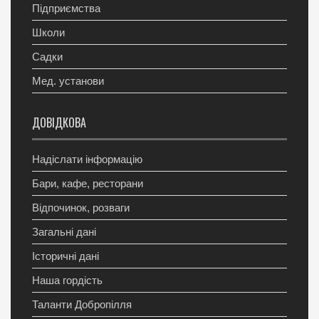
Підприємства
Школи
Садки
Мед. установи
ДОВІДКОВА
Надіслати інформацію
Бари, кафе, ресторани
Відпочинок, розваги
Загальні дані
Історичні дані
Наша гордість
Таланти Добропілля