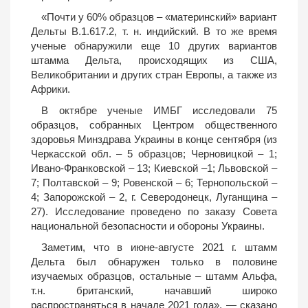
«Почти у 60% образцов – «материнский» вариант
Дельты B.1.617.2, т. н. индийский. В то же время
ученые обнаружили еще 10 других вариантов
штамма Дельта, происходящих из США,
Великобритании и других стран Европы, а также из
Африки.
В октябре ученые ИМБГ исследовали 75
образцов, собранных Центром общественного
здоровья Минздрава Украины в конце сентября (из
Черкасской обл. – 5 образцов; Черновицкой – 1;
Ивано-Франковской – 13; Киевской –1; Львовской –
7; Полтавской – 9; Ровенской – 6; Тернопольской –
4; Запорожской – 2, г. Северодонецк, Луганщина –
27). Исследование проведено по заказу Совета
национальной безопасности и обороны Украины.
Заметим, что в июне-августе 2021 г. штамм
Дельта был обнаружен только в половине
изучаемых образцов, остальные – штамм Альфа,
т.н. британский, начавший широко
распространяться в начале 2021 года», — сказано