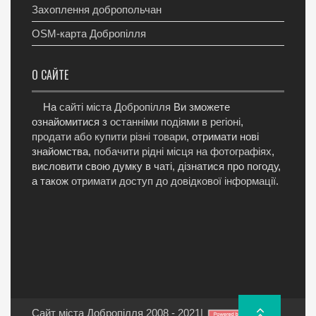
Захоплення добропольчан
OSM-карта Добропілля
О САЙТЕ
На
сайті міста Добропілля
Ви зможете
ознайомитися з
останніми подіями в регіоні
,
продати або купити різні товари
, отримати нові
знайомства,
побачити рідні місця на фотографіях
,
висловити свою думку в чаті, дізнатися про погоду,
а також
отримати доступ до довідкової інформації
.
Сайт міста Добропілля 2008 - 2021
|