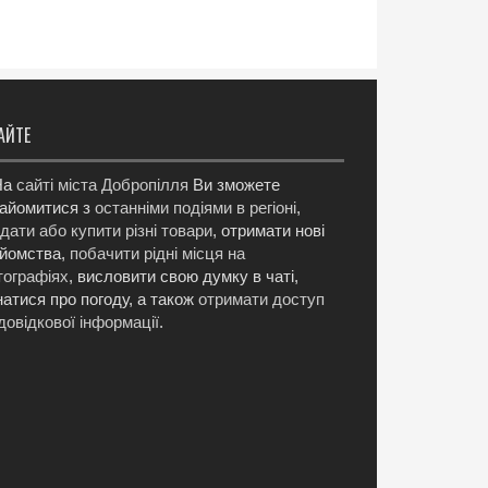
АЙТЕ
а
сайті міста Добропілля
Ви зможете
айомитися з
останніми подіями в регіоні
,
дати або купити різні товари
, отримати нові
йомства,
побачити рідні місця на
ографіях
, висловити свою думку в чаті,
натися про погоду, а також
отримати доступ
довідкової інформації
.