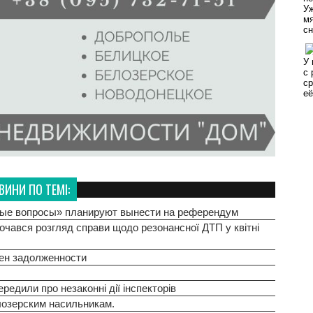
ВИНИ ПО ТЕМІ:
сные вопросы» планируют вынести на референдум
очався розгляд справи щодо резонансної ДТП у квітні
вен задолженности
едили про незаконні дії інспекторів
лозерским насильникам.