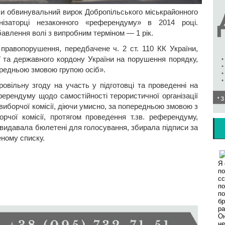
или обвинувальний вирок Добропільського міськрайонного
нізаторці незаконного «референдуму» в 2014 році.
авлення волі з випробним терміном — 1 рік.
правопорушення, передбачене ч. 2 ст. 110 КК України,
ії та державного кордону України на порушення порядку,
ередньою змовою групою осіб».
ровільну згоду на участь у підготовці та проведенні на
ферендуму щодо самостійності терористичної організації
виборчої комісії, діючи умисно, за попередньою змовою з
рчої комісії, протягом проведення т.зв. референдуму,
 видавала бюлетені для голосування, збирала підписи за
еному списку.