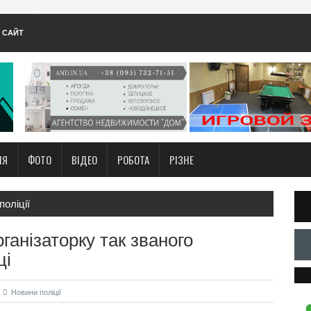
А САЙТ
НЯ
ФОТО
ВІДЕО
РОБОТА
РІЗНЕ
поліції
ганізаторку так званого
ці
Новини поліції