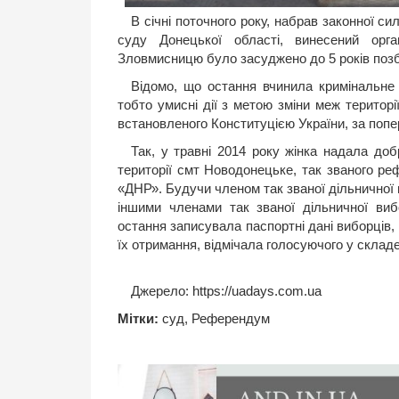
В січні поточного року, набрав законної с
суду Донецької області, винесений орга
Зловмисницю було засуджено до 5 років позб
Відомо, що остання вчинила кримінальне 
тобто умисні дії з метою зміни меж територ
встановленого Конституцією України, за поп
Так, у травні 2014 року жінка надала доб
території смт Новодонецьке, так званого ре
«ДНР». Будучи членом так званої дільничної 
іншими членами так званої дільничної вибо
остання записувала паспортні дані виборців,
їх отримання, відмічала голосуючого у склад
Джерело:
https://uadays.com.ua
Мітки:
суд
,
Референдум