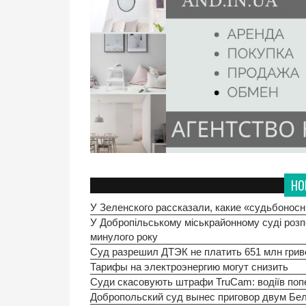
НО
У Зеленского рассказали, какие «судьбоно
У Добропільському міськрайонному суді розп
минулого року
Суд разрешил ДТЭК не платить 651 млн гри
Тарифы на электроэнергию могут снизить
Суди скасовують штрафи TruCam: водіїв попер
Добропольский суд вынес приговор двум Бе