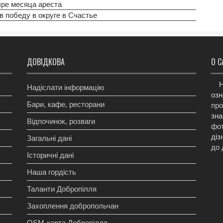
ыре месяца ареста
в победу в округе в Счастье
ДОВІДКОВА
О С
Н
Надіслати інформацію
озн
Бари, кафе, ресторани
про
зна
Відпочинок, розваги
фот
діз
Загальні дані
до 
Історичні дані
Наша гордість
Таланти Добропілля
Захоплення добропольчан
OSM-карта Добропілля