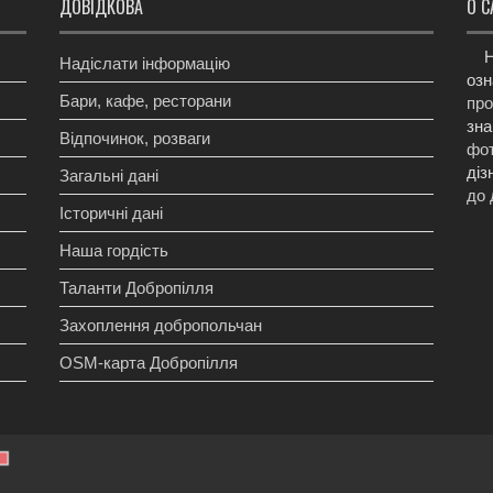
ДОВІДКОВА
О С
Н
Надіслати інформацію
озн
Бари, кафе, ресторани
про
зна
Відпочинок, розваги
фот
діз
Загальні дані
до 
Історичні дані
Наша гордість
Таланти Добропілля
Захоплення добропольчан
OSM-карта Добропілля