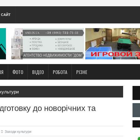
А САЙТ
НЯ
ФОТО
ВІДЕО
РОБОТА
РІЗНЕ
культури
дготовку до новорічних та
Заходи культури