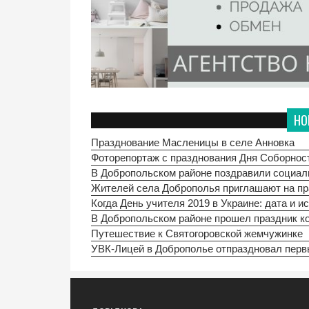
НО
Празднование Масленицы в селе Анновка
Фоторепортаж с празднования Дня Соборност
В Добропольском районе поздравили социал
Жителей села Доброполья приглашают на п
Когда День учителя 2019 в Украине: дата и и
В Добропольском районе прошел праздник к
Путешествие к Святогоровской жемчужинке
УВК-Лицей в Доброполье отпраздновал пер