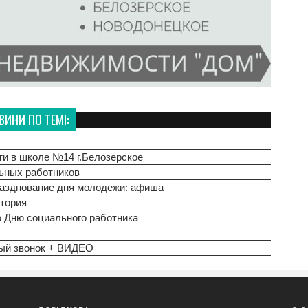
ВИНИ ПО ТЕМІ:
и в школе №14 г.Белозерское
ьных работников
разднование дня молодежи: афиша
стория
о Дню социального работника
вый звонок + ВИДЕО