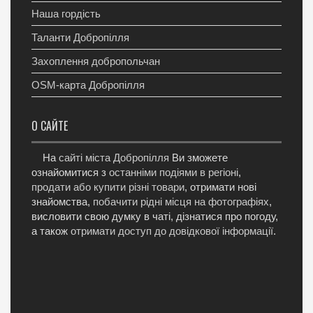
Наша гордість
Таланти Добропілля
Захоплення добропольчан
OSM-карта Добропілля
О САЙТЕ
На
сайті міста Добропілля
Ви зможете
ознайомитися з
останніми подіями в регіоні
,
продати або купити різні товари
, отримати нові
знайомства,
побачити рідні місця на фотографіях
,
висловити свою думку в чаті, дізнатися про погоду,
а також
отримати доступ до довідкової інформації
.