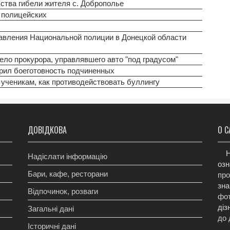
ства гибели жителя с. Доброполье
 полицейских
равления Национальной полиции в Донецкой области
ело прокурора, управлявшего авто "под градусом"
рил боеготовность подчиненных
ученикам, как противодействовать буллингу
ДОВІДКОВА
О С
Н
Надіслати інформацію
озн
Бари, кафе, ресторани
про
зна
Відпочинок, розваги
фот
діз
Загальні дані
до 
Історичні дані