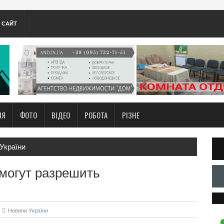
А САЙТ
НЯ
ФОТО
ВІДЕО
РОБОТА
РІЗНЕ
України
могут разрешить
Новини України