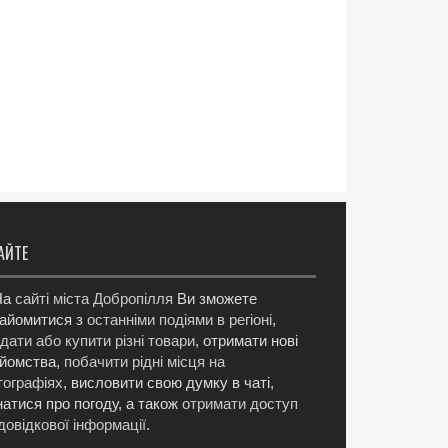
АЙТЕ
а
сайті міста Добропілля
Ви зможете
айомитися з
останніми подіями в регіоні
,
дати або купити різні товари
, отримати нові
йомства,
побачити рідні місця на
ографіях
, висловити свою думку в чаті,
натися про погоду, а також
отримати доступ
довідкової інформації
.