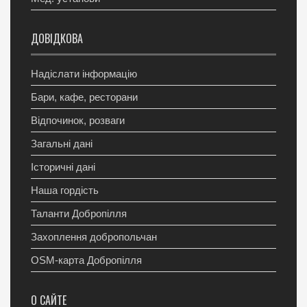
ДОВІДКОВА
Надіслати інформацію
Бари, кафе, ресторани
Відпочинок, розваги
Загальні дані
Історичні дані
Наша гордість
Таланти Добропілля
Захоплення добропольчан
OSM-карта Добропілля
О САЙТЕ