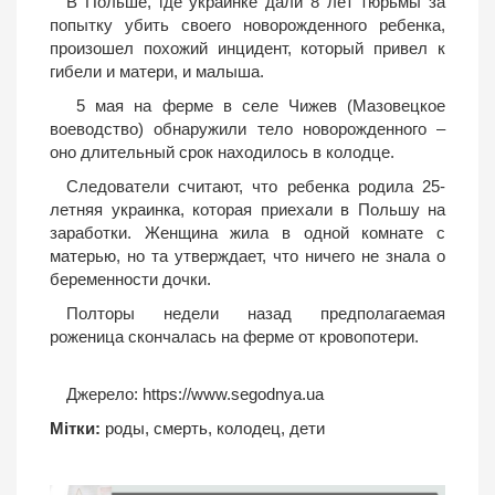
В Польше, где украинке дали 8 лет тюрьмы за
попытку убить своего новорожденного ребенка,
произошел похожий инцидент, который привел к
гибели и матери, и малыша.
5 мая на ферме в селе Чижев (Мазовецкое
воеводство) обнаружили тело новорожденного –
оно длительный срок находилось в колодце.
Следователи считают, что ребенка родила 25-
летняя украинка, которая приехали в Польшу на
заработки. Женщина жила в одной комнате с
матерью, но та утверждает, что ничего не знала о
беременности дочки.
Полторы недели назад предполагаемая
роженица скончалась на ферме от кровопотери.
Джерело:
https://www.segodnya.ua
Мітки:
роды
,
смерть
,
колодец
,
дети