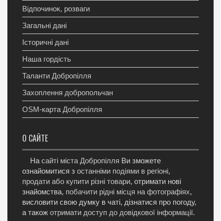
Відпочинок, розваги
Загальні дані
Історичні дані
Наша гордість
Таланти Добропілля
Захоплення добропольчан
OSM-карта Добропілля
О САЙТЕ
На
сайті міста Добропілля
Ви зможете
ознайомитися з
останніми подіями в регіоні
,
продати або купити різні товари
, отримати нові
знайомства,
побачити рідні місця на фотографіях
,
висловити свою думку в чаті, дізнатися про погоду,
а також
отримати доступ до довідкової інформації
.