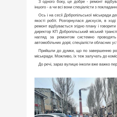
З одного боку, це добре - ремонт відбув
іншого - а чи всі вони спеціалісти з поклада
Ось і на сесії Добропільської міськради 
якості робіт. Розгорнулася дискусія, в хо
ремонт відбувається згідно плану і говорити 
директор КП Добропільський міський транс
нагляд за ремонтом системно проводять 
автомобільних доріг, спеціалісти обласних ус
Прийшли до думки, що по завершенню робі
міськради. Можливо, їх теж залучать до комісі
До речі, зараз вулицю інколи вже важко пер