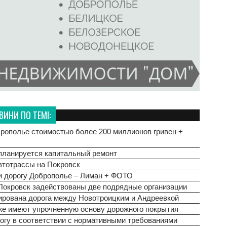
ВИНИ ПО ТЕМІ:
рополье стоимостью более 200 миллионов гривен +
 планируется капитальный ремонт
втотрассы на Покровск
и дорогу Доброполье – Лиман + ФОТО
Покровск задействованы две подрядные организации
ирована дорога между Новотроицким и Андреевкой
же имеют упрочненную основу дорожного покрытия
огу в соответствии с нормативными требованиями