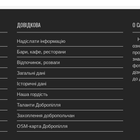
ДОВІДКОВА
О С
Н
Надіслати інформацію
озн
Бари, кафе, ресторани
про
зна
Відпочинок, розваги
фот
діз
Загальні дані
до 
Історичні дані
Наша гордість
Таланти Добропілля
Захоплення добропольчан
OSM-карта Добропілля