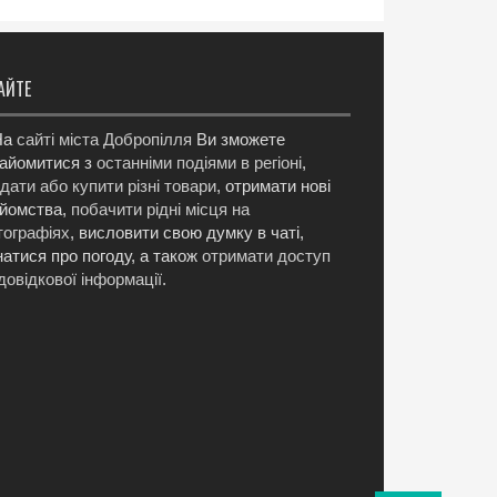
АЙТЕ
а
сайті міста Добропілля
Ви зможете
айомитися з
останніми подіями в регіоні
,
дати або купити різні товари
, отримати нові
йомства,
побачити рідні місця на
ографіях
, висловити свою думку в чаті,
натися про погоду, а також
отримати доступ
довідкової інформації
.