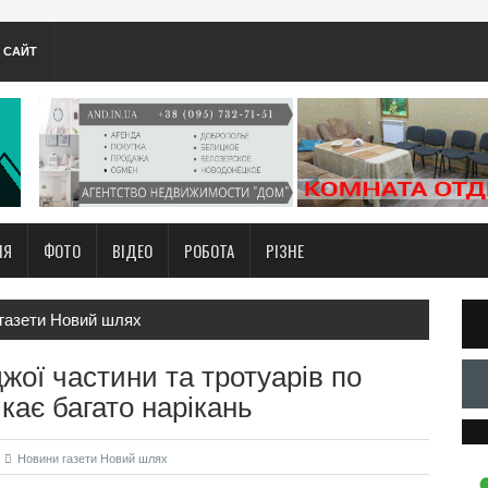
А САЙТ
НЯ
ФОТО
ВІДЕО
РОБОТА
РІЗНЕ
газети Новий шлях
жої частини та тротуарів по
кає багато нарікань
Новини газети Новий шлях