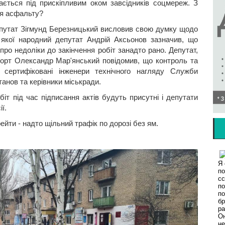
ається під прискіпливим оком завсідників соцмереж. З
ння асфальту?
депутат Зігмунд Березницький висловив свою думку щодо
ді якої народний депутат Андрій Аксьонов зазначив, що
про недоліки до закінчення робіт занадто рано. Депутат,
порт Олександр Мар'янський повідомив, що контроль та
сертифіковані інженери технічного нагляду Служби
танов та керівники міськради.
т під час підписання актів будуть присутні і депутати
ї.
ейти - надто щільний трафік по дорозі без ям.