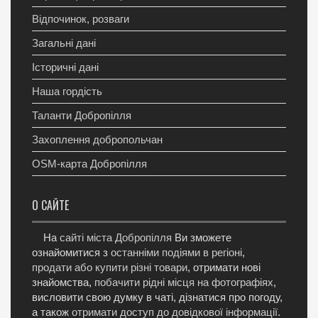
Відпочинок, розваги
Загальні дані
Історичні дані
Наша гордість
Таланти Добропілля
Захоплення добропольчан
OSM-карта Добропілля
О САЙТЕ
На
сайті міста Добропілля
Ви зможете
ознайомитися з
останніми подіями в регіоні
,
продати або купити різні товари
, отримати нові
знайомства,
побачити рідні місця на фотографіях
,
висловити свою думку в чаті, дізнатися про погоду,
а також
отримати доступ до довідкової інформації
.