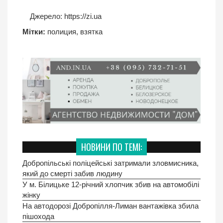
Джерело:
https://zi.ua
Мітки:
полиция
,
взятка
НОВИНИ ПО ТЕМІ:
Добропільські поліцейські затримали зловмисника,
який до смерті забив людину
У м. Білицьке 12-річний хлопчик збив на автомобілі
жінку
На автодорозі Добропілля-Лиман вантажівка збила
пішохода