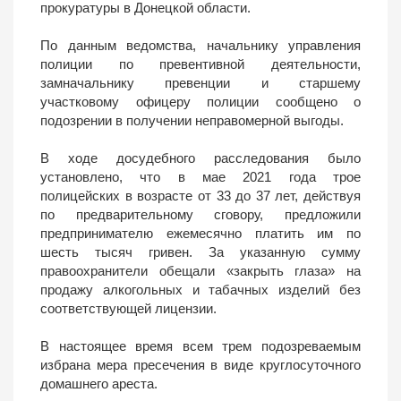
прокуратуры в Донецкой области.
По данным ведомства, начальнику управления
полиции по превентивной деятельности,
замначальнику превенции и старшему
участковому офицеру полиции сообщено о
подозрении в получении неправомерной выгоды.
В ходе досудебного расследования было
установлено, что в мае 2021 года трое
полицейских в возрасте от 33 до 37 лет, действуя
по предварительному сговору, предложили
предпринимателю ежемесячно платить им по
шесть тысяч гривен. За указанную сумму
правоохранители обещали «закрыть глаза» на
продажу алкогольных и табачных изделий без
соответствующей лицензии.
В настоящее время всем трем подозреваемым
избрана мера пресечения в виде круглосуточного
домашнего ареста.