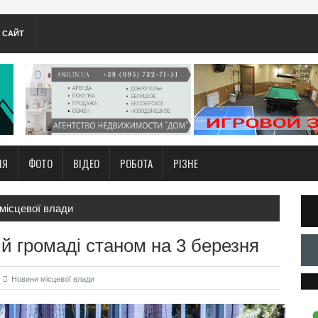
А САЙТ
НЯ
ФОТО
ВІДЕО
РОБОТА
РІЗНЕ
місцевої влади
й громаді станом на 3 березня
Новини місцевої влади