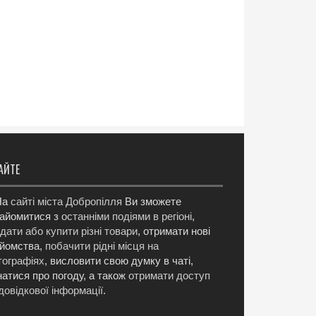
АЙТЕ
а
сайті міста Добропілля
Ви зможете
айомитися з
останніми подіями в регіоні
,
дати або купити різні товари
, отримати нові
йомства,
побачити рідні місця на
ографіях
, висловити свою думку в чаті,
натися про погоду, а також
отримати доступ
довідкової інформації
.