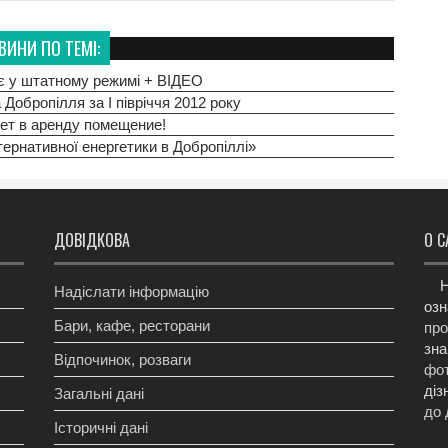
ВИНИ ПО ТЕМІ:
є у штатному режимі + ВІДЕО
 Добропілля за І півріччя 2012 року
ет в аренду помещение!
ернативної енергетики в Добропіллі»
ДОВІДКОВА
О С
Н
Надіслати інформацію
озн
Бари, кафе, ресторани
про
зна
Відпочинок, розваги
фот
діз
Загальні дані
до 
Історичні дані