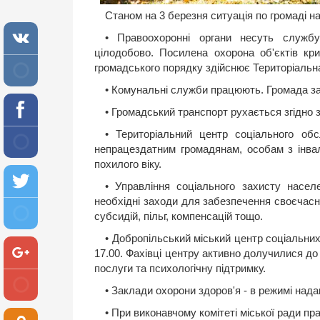
Станом на 3 березня ситуація по громаді н
• Правоохоронні органи несуть служб
цілодобово. Посилена охорона об'єктів кр
громадського порядку здійснює Територіальн
• Комунальні служби працюють. Громада з
• Громадський транспорт рухається згідно 
• Територіальний центр соціального об
непрацездатним громадянам, особам з інва
похилого віку.
• Управління соціального захисту насе
необхідні заходи для забезпечення своєчасн
субсидій, пільг, компенсацій тощо.
• Добропільський міський центр соціальни
17.00. Фахівці центру активно долучилися до 
послуги та психологічну підтримку.
• Заклади охорони здоров'я - в режимі над
• При виконавчому комітеті міської ради п