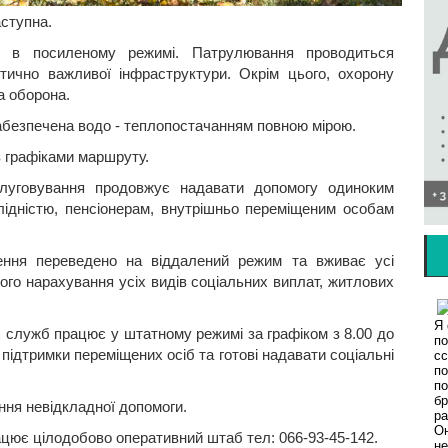
аступна.
у в посиленому режимі. Патрулювання проводиться
итично важливої інфраструктури. Окрім цього, охорону
а оборона.
абезпечена водо - теплопостачанням повною мірою.
з графіками маршруту.
слуговування продовжує надавати допомогу одиноким
лідністю, пенсіонерам, внутрішньо переміщеним особам
лення переведено на віддалений режим та вживає усі
ого нарахування усіх видів соціальних виплат, житлових
х служб працює у штатному режимі за графіком з 8.00 до
підтримки переміщених осіб та готові надавати соціальні
ання невідкладної допомоги.
рацює цілодобово оперативний штаб тел: 066-93-45-142.