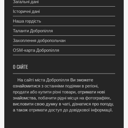
Загальні дані
Історичні дані
Наша гордість
Таланти Добропілля
Захоплення добропольчан
OSM-карта Добропілля
О САЙТЕ
На
сайті міста Добропілля
Ви зможете
ознайомитися з
останніми подіями в регіоні
,
продати або купити різні товари
, отримати нові
знайомства,
побачити рідні місця на фотографіях
,
висловити свою думку в чаті, дізнатися про погоду,
а також
отримати доступ до довідкової інформації
.