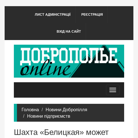
ЛИСТ АДМІНІСТРАЦІЇ
РЕЄСТРАЦІЯ
ВХІД НА САЙТ
Toggle
navigation
Головна
Новини Добропілля
Новини підприємств
Шахта «Белицкая» может