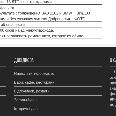
алося 13 ДТП з постраждалими
бропіллі
езультате столкновения ВАЗ 2102 и BMW + ВИДЕО
жили без сознания жителя Доброполья + ФОТО
 об опасности
6 скоїв наїзд жінку-пішохода.
ят оплачивать ремонт авто, которое их сбило
ДОВІДКОВА
О С
Н
Надіслати інформацію
озн
Бари, кафе, ресторани
про
зна
Відпочинок, розваги
фот
діз
Загальні дані
до 
Історичні дані