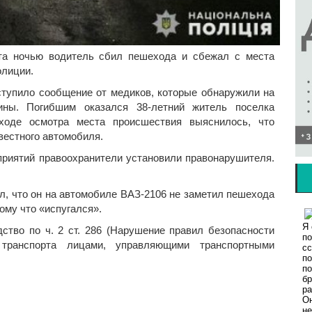
ета ночью водитель сбил пешехода и сбежал с места
олиции.
оступило сообщение от медиков, которые обнаружили на
ны. Погибшим оказался 38-летний житель поселка
 ходе осмотра места происшествия выяснилось, что
вестного автомобиля.
приятий правоохранители установили правонарушителя.
л, что он на автомобиле ВАЗ-2106 не заметил пешехода
тому что «испугался».
ство по ч. 2 ст. 286 (Нарушение правил безопасности
транспорта лицами, управляющими транспортными