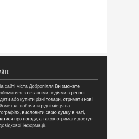
АЙТЕ
а
сайті міста Добропілля
Ви зможете
айомитися з
останніми подіями в регіоні
,
дати або купити різні товари
, отримати нові
йомства,
побачити рідні місця на
ографіях
, висловити свою думку в чаті,
натися про погоду, а також
отримати доступ
довідкової інформації
.