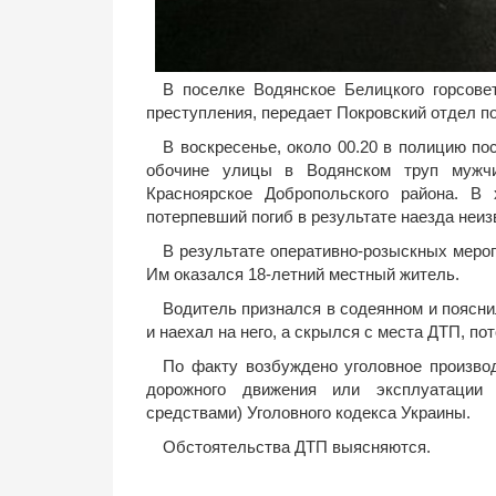
В поселке Водянское Белицкого горсов
преступления, передает Покровский отдел п
В воскресенье, около 00.20 в полицию п
обочине улицы в Водянском труп мужчи
Красноярское Добропольского района. В
потерпевший погиб в результате наезда неиз
В результате оперативно-розыскных меро
Им оказался 18-летний местный житель.
Водитель признался в содеянном и поясни
и наехал на него, а скрылся с места ДТП, по
По факту возбуждено уголовное производ
дорожного движения или эксплуатации 
средствами) Уголовного кодекса Украины.
Обстоятельства ДТП выясняются.