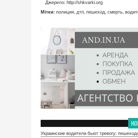
Джерело:
http://shkvarki.org
Мітки:
полиция
,
дтп
,
пешеход
,
смерть
,
водит
НО
Украинские водители бьют тревогу: пешеходо