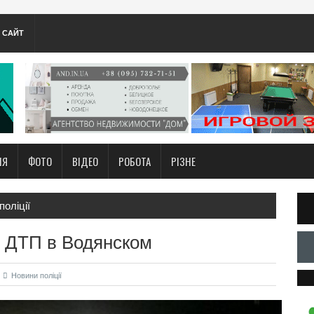
А САЙТ
НЯ
ФОТО
ВІДЕО
РОБОТА
РІЗНЕ
поліції
- ДТП в Водянском
Новини поліції