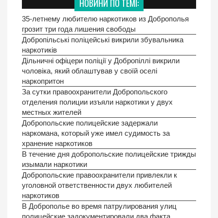
НОВИНИ ПО ТЕМІ:
35-летнему любителю наркотиков из Доброполья
грозит три года лишения свободы
Добропільські поліцейські викрили збувальника
наркотиків
Дільничні офіцери поліції у Добропiллi викрили
чоловіка, який облаштував у своїй оселі
наркопритон
За сутки правоохранители Добропольского
отделения полиции изъяли наркотики у двух
местных жителей
Добропольские полицейские задержали
наркомана, который уже имел судимость за
хранение наркотиков
В течение дня добропольские полицейские трижды
изымали наркотики
Добропольские правоохранители привлекли к
уголовной ответственности двух любителей
наркотиков
В Доброполье во время патрулирования улиц
полицейские задокументировали два факта