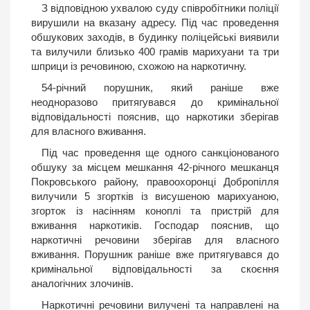
З відповідною ухвалою суду співробітники поліції
вирушили на вказану адресу. Під час проведення
обшукових заходів, в будинку поліцейські виявили
та вилучили близько 400 грамів марихуани та три
шприци із речовиною, схожою на наркотичну.
54-річний порушник, який раніше вже
неодноразово притягувався до кримінальної
відповідальності пояснив, що наркотики зберігав
для власного вживання.
Під час проведення ще одного санкціонованого
обшуку за місцем мешкання 42-річного мешканця
Покровського району, правоохоронці Добропілля
вилучили 5 згортків із висушеною марихуаною,
згорток із насінням коноплі та пристрій для
вживання наркотиків. Господар пояснив, що
наркотичні речовини зберігав для власного
вживання. Порушник раніше вже притягувався до
кримінальної відповідальності за скоєння
аналогічних злочинів.
Наркотичні речовини вилучені та направлені на