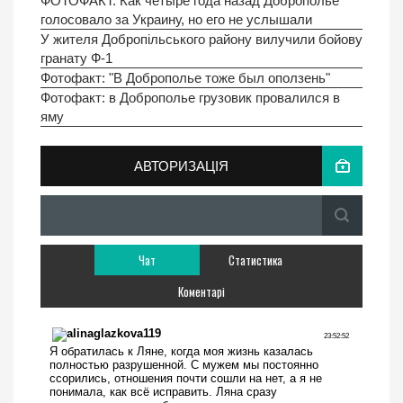
ФОТОФАКТ. Как четыре года назад Доброполье
голосовало за Украину, но его не услышали
У жителя Добропільського району вилучили бойову
гранату Ф-1
Фотофакт: "В Доброполье тоже был оползень"
Фотофакт: в Доброполье грузовик провалился в
яму
АВТОРИЗАЦІЯ
Чат
Статистика
Коментарі