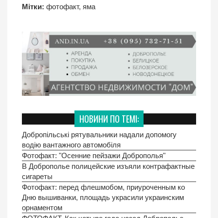
Мітки:
фотофакт
,
яма
НОВИНИ ПО ТЕМІ:
Добропільські рятувальники надали допомогу
водію вантажного автомобіля
Фотофакт: "Осенние пейзажи Доброполья"
В Доброполье полицейские изъяли контрафактные
сигареты
Фотофакт: перед флешмобом, приуроченным ко
Дню вышиванки, площадь украсили украинским
орнаментом