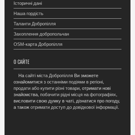
Історичні дані
Наша гордість
Таланти Добропілля
Захоплення добропольчан
OSM-карта Добропілля
О САЙТЕ
На
сайті міста Добропілля
Ви зможете
ознайомитися з
останніми подіями в регіоні
,
продати або купити різні товари
, отримати нові
знайомства,
побачити рідні місця на фотографіях
,
висловити свою думку в чаті, дізнатися про погоду,
а також
отримати доступ до довідкової інформації
.