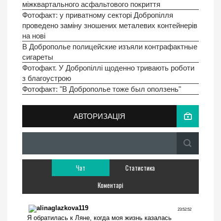
міжквартального асфальтового покриття
Фотофакт: у приватному секторі Добропілля
проведено заміну зношених металевих контейнерів
на нові
В Доброполье полицейские изъяли контрафактные
сигареты
Фотофакт. У Добропіллі щоденно тривають роботи
з благоустрою
Фотофакт: "В Доброполье тоже был оползень"
АВТОРИЗАЦІЯ
Чат
Статистика
Коментарі